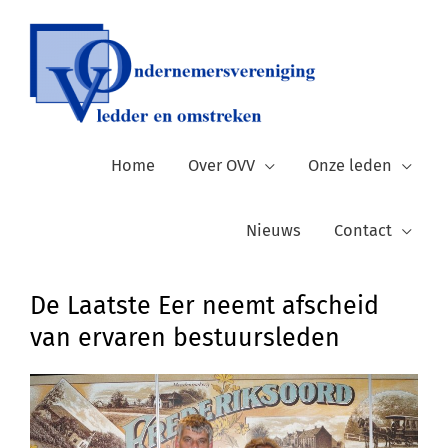
Ga
naar
de
inhoud
Home
Over OVV
Onze leden
Nieuws
Contact
De Laatste Eer neemt afscheid
van ervaren bestuursleden