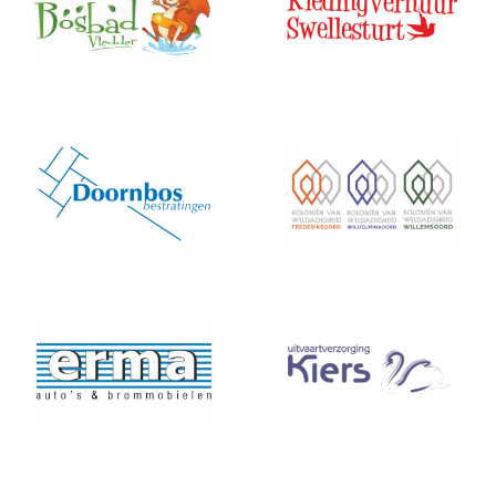
Bosbad
swellesturt
Doornbos
Koloniecentrum
erma
Kiers