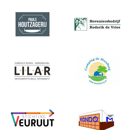
Pauls Houtzagerij
roderikdevries
LILAR
Moesberg
veuruut
rondo