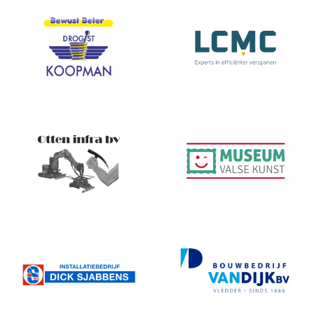
Koopman
MoTiSa
Museum Valse
Otten infra
Kunst
sjabbens
vandijk