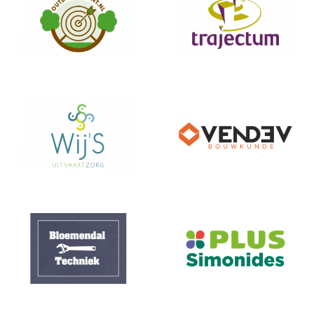
Outdoor Point
trajectum
wijs
vendev
Bloemendal
PLUS