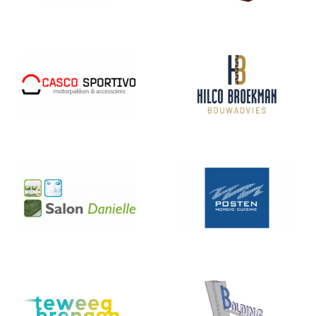
Hilco Broekman
Augustijn
Bouwadvies
Danielle
Posten
teweegbrengen
Bolding