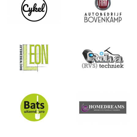
Cykel
Bovenkamp
Leon
riha
Bats
Homedreams