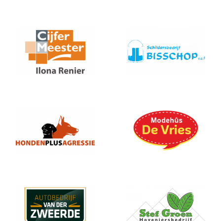
CijferMeester
Bisschop
Hondenplusagress
Modehus
ie
stefgroen
vanderzweerde