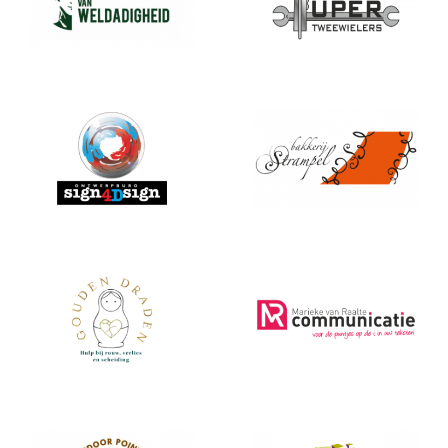
s4Ds
strampel
Praktijk Gouden
MR Communicatie
Draden