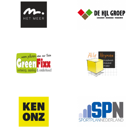
brinkzicht
HJL groep
GreenFixx
Alle Heyman
KENONZ
spn