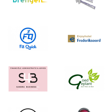
EnjoyhotelFrederik
Fit Quick
soord
S4B
Goed Geplant