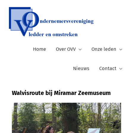
Ga
naar
de
inhoud
Home
Over OVV
Onze leden
Nieuws
Contact
Walvisroute bij Miramar Zeemuseum