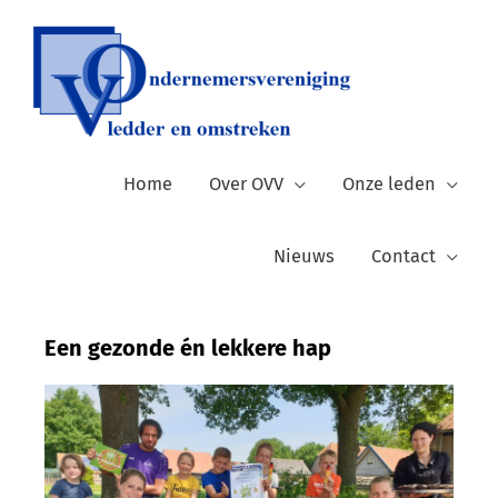
Ga
naar
de
inhoud
Home
Over OVV
Onze leden
Nieuws
Contact
Een gezonde én lekkere hap