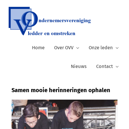
Ga
naar
de
inhoud
Home
Over OVV
Onze leden
Nieuws
Contact
Samen mooie herinneringen ophalen