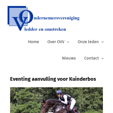
Ga
naar
de
inhoud
Home
Over OVV
Onze leden
Nieuws
Contact
Eventing aanvulling voor Kuinderbos