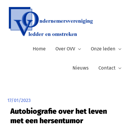
Ga
naar
de
inhoud
Home
Over OVV
Onze leden
Nieuws
Contact
17/01/2023
Autobiografie over het leven
met een hersentumor