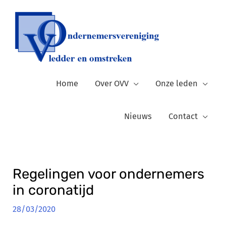
Ga
naar
de
inhoud
Home
Over OVV
Onze leden
Nieuws
Contact
Regelingen voor ondernemers
in coronatijd
28/03/2020