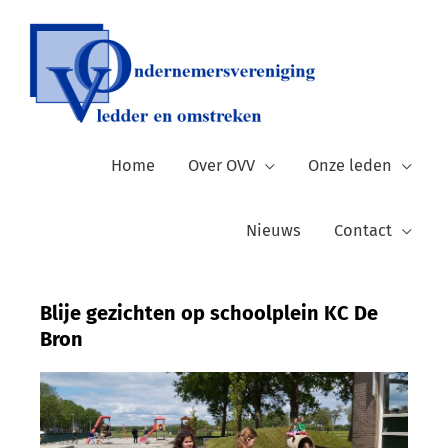
Ga
naar
de
inhoud
Home
Over OVV
Onze leden
Nieuws
Contact
Blije gezichten op schoolplein KC De
Bron