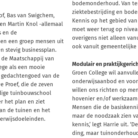
bodemonderhoud. Van ter
ziektebestrijding en bod
of, Bas van Swigchem,
Kennis op het gebied van
en Martin Knol -allemaal
moet weer terug op niveau
s en de
overigens niet alleen van
en een groep mensen uit
ook vanuit gemeentelijke 
 stevig businessplan.
n de Maatschappij van
Modulair en praktijkgeric
lege als een mooie
Groen College wil aanvull
t gedachtengoed van de
onderwijsaanbod en voor
e Proef, die de zeven
willen ons richten op men
lige tuinbouwschool
hovenier en/of werkzaam z
r het plan en ziet
Mensen die de basiskenni
an de tuinen en het
maar de noodzaak zien va
erwijsdoeleinden.
kennis,’ legt Harrie uit. ‘
ding, maar tuinonderhoud,