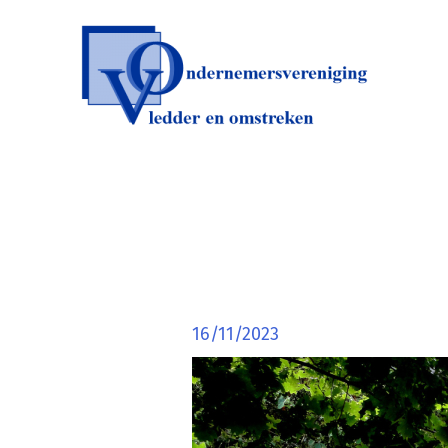
Ga
naar
de
inhoud
16/11/2023