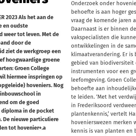
Onderzoek onder hovenier
behoefte is aan hoger ge
 2023 Als het aan de
vraag de komende jaren a
e en oudste
Daarnaast is er binnen d
 weer tot leven. Met de
vakspecialisten die kunn
pand door de
ontwikkelingen in de sam
d ziet de werkgroep een
klimaatverandering. Er is
ief hoogwaardige groene
gebied van biodiversiteit
arten: Groen College
instrumenten voor een gr
wil hiermee inspringen op
leefomgeving. Groen Colle
opgeleide) hoveniers. Nog
behoefte aan inhoudelijk
uinbouwschool in
te leiden. ‘Met het verd
kend om de goed
in Frederiksoord verdwee
n diploma in de pocket
plantenkennis,’ vertelt Ha
. De nieuwe particuliere
hovenierswezen merken w
en tot hovenier+.a
kennis is van planten en