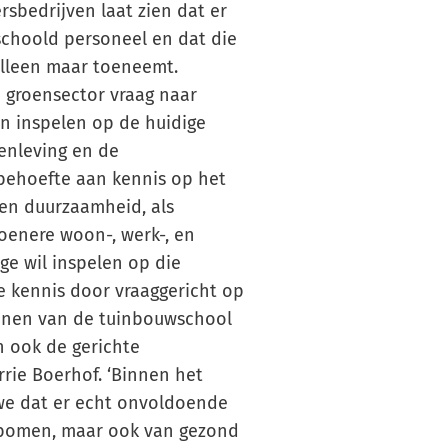
sbedrijven laat zien dat er
schoold personeel en dat die
lleen maar toeneemt.
e groensector vraag naar
en inspelen op de huidige
enleving en de
 behoefte aan kennis op het
 en duurzaamheid, als
oenere woon-, werk-, en
ge wil inspelen op die
e kennis door vraaggericht op
wijnen van de tuinbouwschool
n ook de gerichte
rrie Boerhof. ‘Binnen het
e dat er echt onvoldoende
 bomen, maar ook van gezond