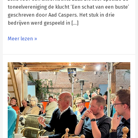
toneelvereniging de klucht ‘Een schat van een buste’
geschreven door Aad Caspers. Het stuk in drie
bedrijven werd gespeeld in […]
Meer lezen »
‘Versnelling
geven
aan
lokaal
gebruik
van
lokaal
hout’