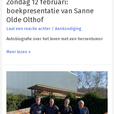
Zondag 12 februari:
Zondag
12
boekpresentatie van Sanne
februari:
Olde Olthof
boekpresentatie
van
Laat een reactie achter
/
Aankondiging
Sanne
Autobiografie over het leven met een hersentumor
Olde
Olthof
Meer lezen »
Bouwen
met
hout
uit
je
achtertuin