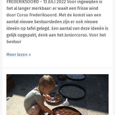
FREDERIKSOORD – 13 JULI 2022 Voor ingewijden is
het al langer merkbaar: er waait een frisse wind
door Corso Frederiksoord. Met de komst van een
aantal nieuwe bestuursleden zijn er ook nieuwe
ideeën op tafel gelegd. Een aantal van deze ideeën is
gelijk opgepakt, denk aan het Juniorcorso. Voor het
bestuur
Meer lezen »
Gezellige
modderboel
bij
KC
De
Bron