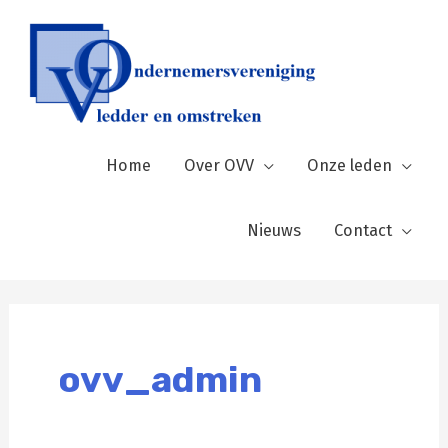
Ga
naar
de
inhoud
Home
Over OVV
Onze leden
Nieuws
Contact
ovv_admin