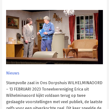
Toneelvereniging
Erica
proost
op
de
goede
afloop!
Nieuws
Stampvolle zaal in Ons Dorpshuis WILHELMINAOORD
– 13 FEBRUARI 2023 Toneelvereniging Erica uit
Wilhelminaoord kijkt voldaan terug op twee
geslaagde voorstellingen met veel publiek, de laatste
zelfs voor een uitverkochte zaal. Dit keer speelde de