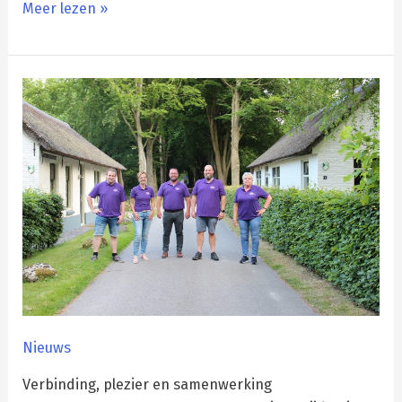
Meer lezen »
Een
frisse
wind
door
Corso
Frederiksoord
Nieuws
Verbinding, plezier en samenwerking