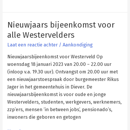
Nieuwjaars bijeenkomst voor
Nieuwjaars
bijeenkomst
alle Westervelders
voor
Laat een reactie achter
/
Aankondiging
alle
Westervelders
Nieuwjaarsbijeenkomst voor Westerveld Op
woensdag 18 januari 2023 van 20.00 – 22.00 uur
(inloop v.a. 19.30 uur). Ontvangst om 20.00 uur met
een nieuwjaarstoespraak door burgemeester Rikus
Jager in het gemeentehuis in Diever. De
nieuwjaarsbijeenkomst is voor oude en jonge
Westervelders, studenten, werkgevers, werknemers,
zzp’ers, mensen ‘in between jobs’, pensionado’s,
inwoners die geboren en getogen